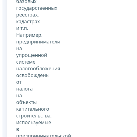
базовых
государственных
реестрах,
кадастрах
и т.п.
Например,
предприниматели
на
упрощенной
системе
налогообложения
освобождены
от
налога
на
объекты
капитального
строительства,
используемые
в
предпринимательской