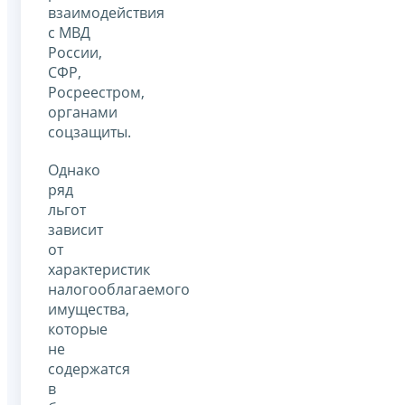
взаимодействия
с МВД
России,
СФР,
Росреестром,
органами
соцзащиты.
Однако
ряд
льгот
зависит
от
характеристик
налогооблагаемого
имущества,
которые
не
содержатся
в