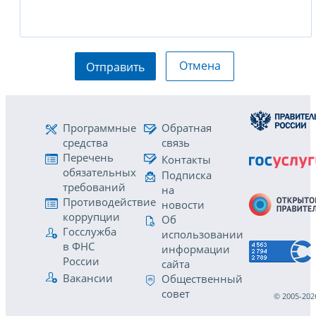
Отмена
Отправить
Программные
Обратная
средства
связь
Перечень
Контакты
обязательных
Подписка
требований
на
Противодействие
новости
коррупции
Об
Госслужба
использовании
в ФНС
информации
России
сайта
Вакансии
Общественный
совет
© 2005-202