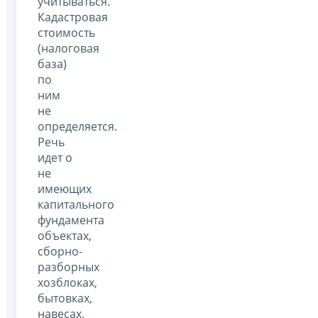
учитываться.
Кадастровая
стоимость
(налоговая
база)
по
ним
не
определяется.
Речь
идет о
не
имеющих
капитального
фундамента
объектах,
сборно-
разборных
хозблоках,
бытовках,
навесах,