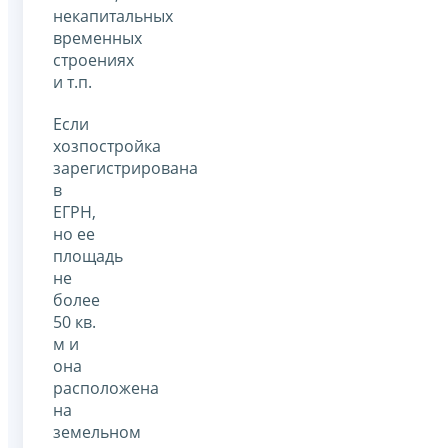
некапитальных
временных
строениях
и т.п.
Если
хозпостройка
зарегистрирована
в
ЕГРН,
но ее
площадь
не
более
50 кв.
м и
она
расположена
на
земельном