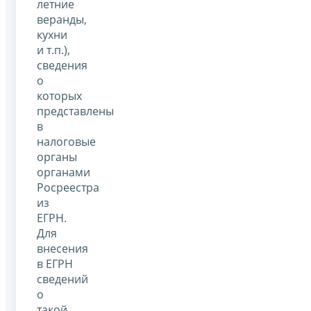
летние
веранды,
кухни
и т.п.),
сведения
о
которых
представлены
в
налоговые
органы
органами
Росреестра
из
ЕГРН.
Для
внесения
в ЕГРН
сведений
о
такой