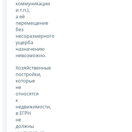
коммуникации
и т.п.),
а её
перемещение
без
несоразмерного
ущерба
назначению
невозможно.
Хозяйственные
постройки,
которые
не
относятся
к
недвижимости,
в ЕГРН
не
должны