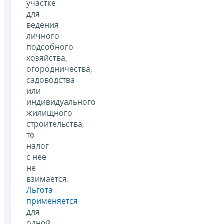
участке
для
ведения
личного
подсобного
хозяйства,
огородничества,
садоводства
или
индивидуального
жилищного
строительства,
то
налог
с нее
не
взимается.
Льгота
применяется
для
одной