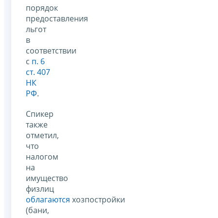
порядок
предоставления
льгот
в
соответствии
с
п. 6
ст. 407
НК
РФ
.
Спикер
также
отметил,
что
налогом
на
имущество
физлиц
облагаются
хозпостройки
(бани,