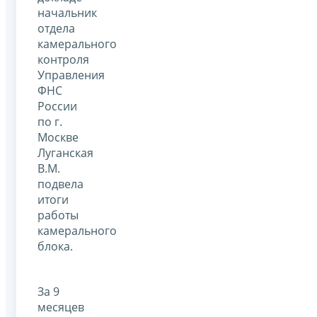
начальник
отдела
камерального
контроля
Управления
ФНС
России
по г.
Москве
Луганская
В.М.
подвела
итоги
работы
камерального
блока.
За 9
месяцев