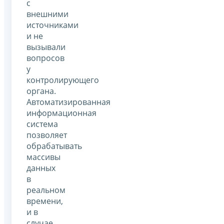
с
внешними
источниками
и не
вызывали
вопросов
у
контролирующего
органа.
Автоматизированная
информационная
система
позволяет
обрабатывать
массивы
данных
в
реальном
времени,
и в
случае