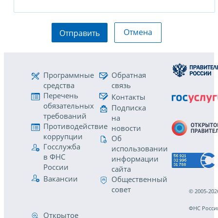
Отмена
Отправить
Программные
Обратная
средства
связь
Перечень
Контакты
обязательных
Подписка
требований
на
Противодействие
новости
коррупции
Об
Госслужба
использовании
в ФНС
информации
России
сайта
Вакансии
Общественный
совет
© 2005-202
ФНС Росси
Открытое