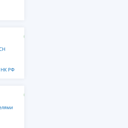
УСН
2 НК РФ
телями