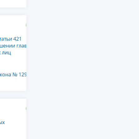
татьи 421
шении глав
х лиц
акона № 129-
ых