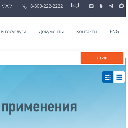
8-800-222-2222
и госуслуги
Документы
Контакты
ENG
Найти
 применения