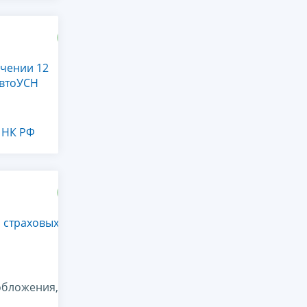
ечении 12
АвтоУСН
2 НК РФ
и страховых
обложения,