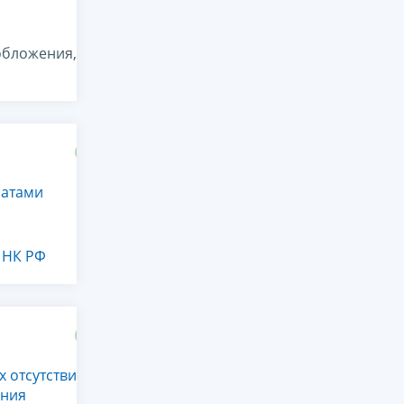
обложения,
латами
2 НК РФ
 отсутствия
ания