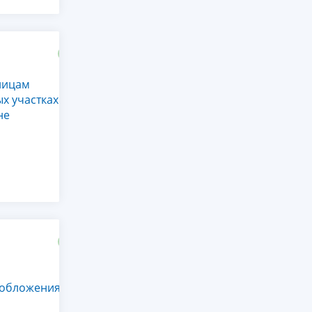
лицам
х участках
не
ообложения