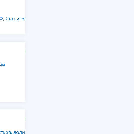
РФ
,
Статья 394
ии
ков, доли в