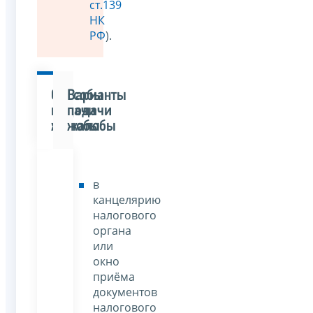
ст.139
НК
РФ
).
Способы
Варианты
подачи
подачи
жалобы
жалобы
в
канцелярию
налогового
органа
или
окно
приёма
документов
налогового