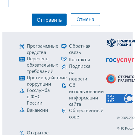
Отмена
Отправить
Программные
Обратная
средства
связь
Перечень
Контакты
обязательных
Подписка
требований
на
Противодействие
новости
коррупции
Об
Госслужба
использовании
в ФНС
информации
России
сайта
Вакансии
Общественный
совет
© 2005-202
ФНС Росси
Открытое