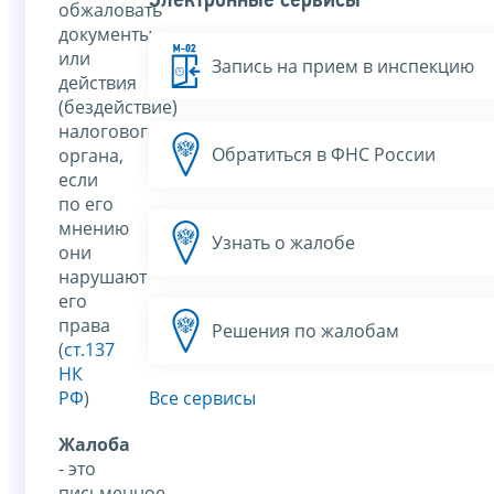
Электронные сервисы
обжаловать
документы
или
Запись на прием в инспекцию
действия
(бездействие)
налогового
Обратиться в ФНС России
органа,
если
по его
мнению
Узнать о жалобе
они
нарушают
его
права
Решения по жалобам
(
ст.137
НК
РФ
)
Все сервисы
Жалоба
- это
письменное