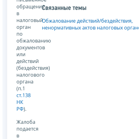
обращение
Связанные темы
в
налоговый
Обжалование действий/бездействия,
орган
ненормативных актов налоговых орган
по
обжалованию
документов
или
действий
(бездействия)
налогового
органа
(п.1
ст.138
НК
РФ
).
Жалоба
подается
в