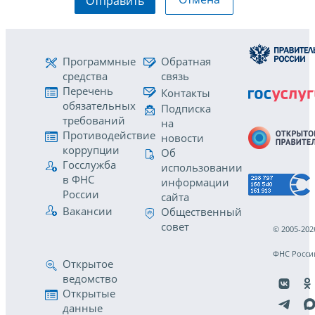
Отправить
Программные
Обратная
средства
связь
Перечень
Контакты
обязательных
Подписка
требований
на
Противодействие
новости
коррупции
Об
Госслужба
использовании
в ФНС
информации
России
сайта
Вакансии
Общественный
совет
© 2005-202
ФНС Росси
Открытое
ведомство
Открытые
данные