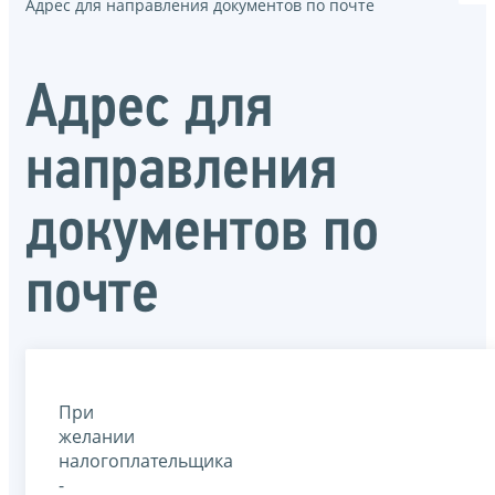
Адрес для направления документов по почте
Адрес для
направления
документов по
почте
При
желании
налогоплательщика
-