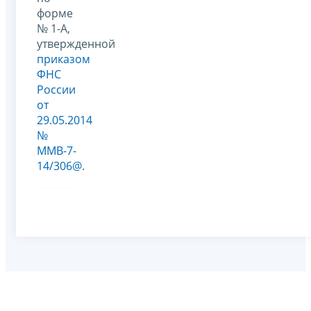
форме
№ 1-А,
утвержденной
приказом
ФНС
России
от
29.05.2014
№
ММВ-7-
14/306@
.