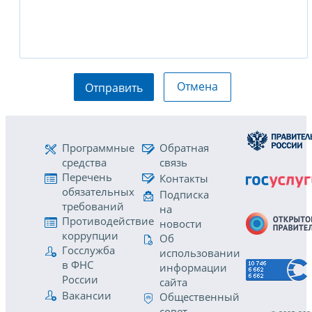
Отмена
Отправить
Программные
Обратная
средства
связь
Перечень
Контакты
обязательных
Подписка
требований
на
Противодействие
новости
коррупции
Об
Госслужба
использовании
в ФНС
информации
России
сайта
Вакансии
Общественный
совет