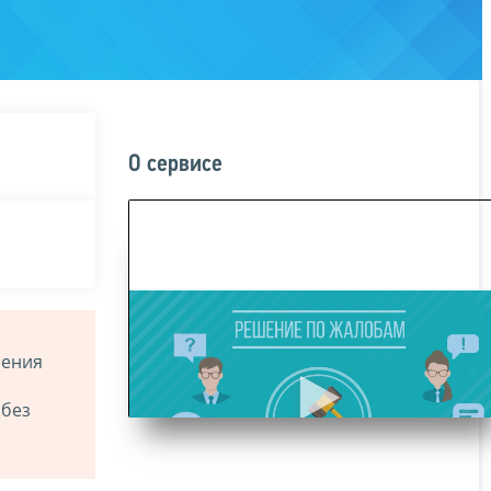
О сервисе
ления
 без