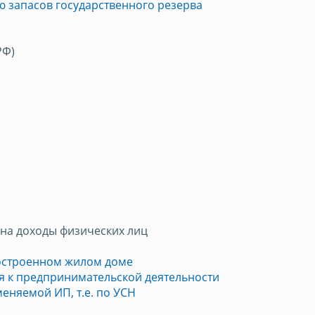
 запасов государственного резерва
РФ)
на доходы физических лиц
построенном жилом доме
 к предпринимательской деятельности
еняемой ИП, т.е. по УСН