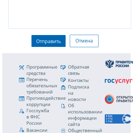
Отмена
Отправить
Программные
Обратная
средства
связь
Перечень
Контакты
обязательных
Подписка
требований
на
Противодействие
новости
коррупции
Об
Госслужба
использовании
в ФНС
информации
России
сайта
Вакансии
Общественный