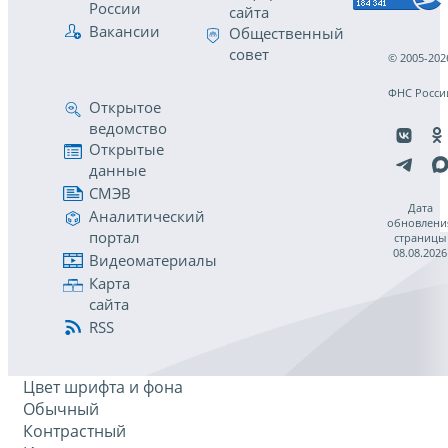
России
сайта
Вакансии
Общественный
совет
© 2005-202
ФНС Росси
Открытое
ведомство
Открытые
данные
СМЭВ
Дата
Аналитический
обновлени
портал
страницы
08.08.2026
Видеоматериалы
Карта
сайта
RSS
Цвет шрифта и фона
Обычный
Контрастный