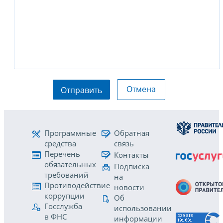
Отмена
Отправить
Программные
Обратная
средства
связь
Перечень
Контакты
обязательных
Подписка
требований
на
Противодействие
новости
коррупции
Об
Госслужба
использовании
в ФНС
информации