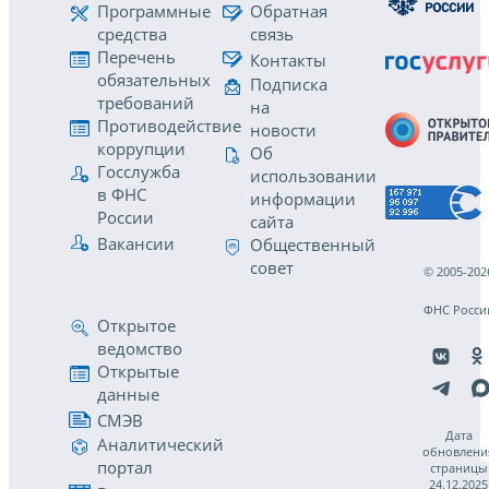
Программные
Обратная
средства
связь
Перечень
Контакты
обязательных
Подписка
требований
на
Противодействие
новости
коррупции
Об
Госслужба
использовании
в ФНС
информации
России
сайта
Вакансии
Общественный
совет
© 2005-202
ФНС Росси
Открытое
ведомство
Открытые
данные
СМЭВ
Дата
Аналитический
обновлени
портал
страницы
24.12.2025