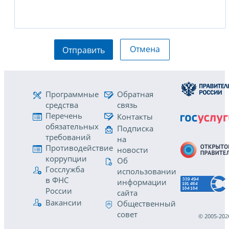
Отмена
Отправить
Программные
Обратная
средства
связь
Перечень
Контакты
обязательных
Подписка
требований
на
Противодействие
новости
коррупции
Об
Госслужба
использовании
в ФНС
информации
России
сайта
Вакансии
Общественный
совет
© 2005-202