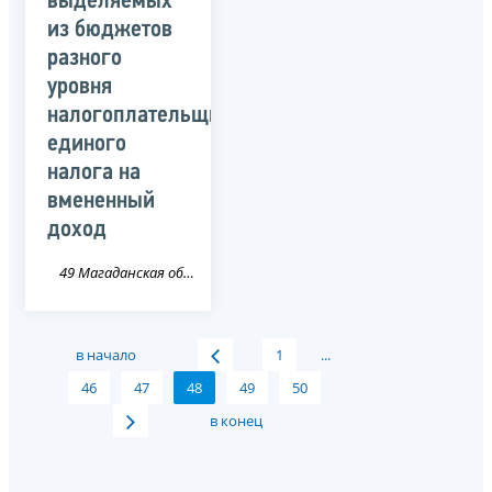
выделяемых
из бюджетов
разного
уровня
налогоплательщикам
единого
налога на
вмененный
доход
49 Магаданская область
в начало
1
...
46
47
48
49
50
в конец