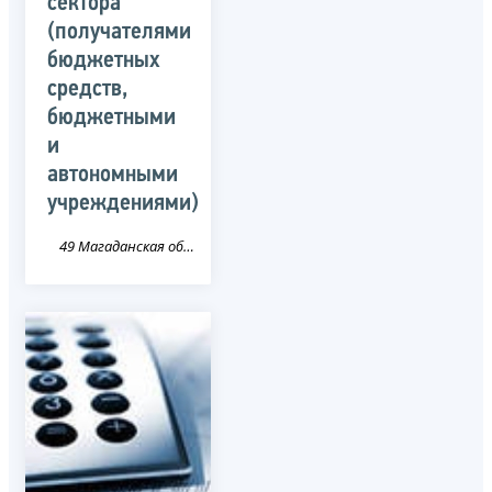
сектора
(получателями
бюджетных
средств,
бюджетными
и
автономными
учреждениями)
49 Магаданская область