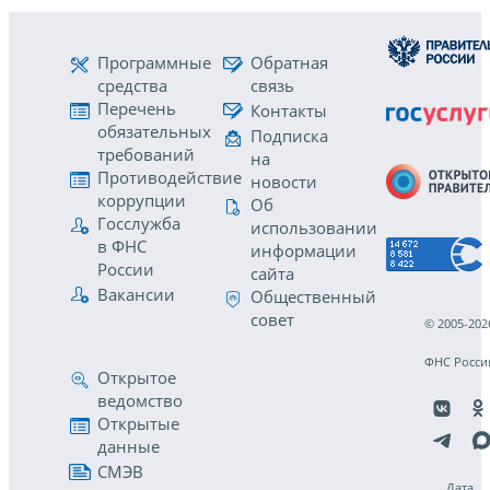
Программные
Обратная
средства
связь
Перечень
Контакты
обязательных
Подписка
требований
на
Противодействие
новости
коррупции
Об
Госслужба
использовании
в ФНС
информации
России
сайта
Вакансии
Общественный
совет
© 2005-202
ФНС Росси
Открытое
ведомство
Открытые
данные
СМЭВ
Дата