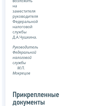
возложить
на
заместителя
руководителя
Федеральной
налоговой
службы
Д.А.Чушкина.
Руководитель
Федеральной
налоговой
службы
М.П.
Мокрецов
Прикрепленные
документы