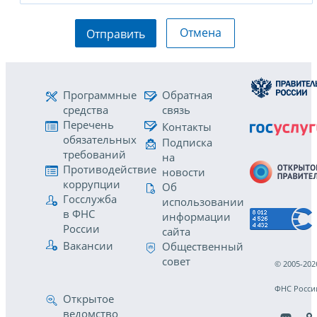
Отмена
Отправить
Программные
Обратная
средства
связь
Перечень
Контакты
обязательных
Подписка
требований
на
Противодействие
новости
коррупции
Об
Госслужба
использовании
в ФНС
информации
России
сайта
Вакансии
Общественный
совет
© 2005-202
ФНС Росси
Открытое
ведомство