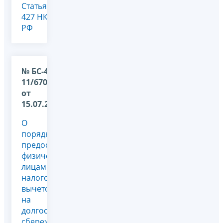
Статья
427 НК
РФ
№ БС-4-
11/6705@
от
15.07.2025
О
порядке
предоставления
физическим
лицам
налоговых
вычетов
на
долгосрочные
сбережения