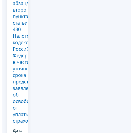
абзаца
второго
пункта 7
статьи
430
Налогового
кодекса
Российской
Федерации
в части
уточнения
срока
представления
заявления
об
освобождении
от
уплаты
страховых...
Дата