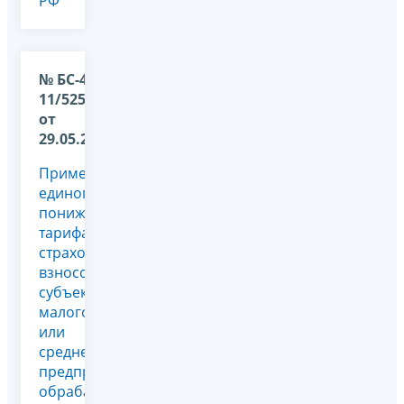
РФ
№ БС-4-
11/5256@
от
29.05.2025
Применение
единого
пониженного
тарифа
страховых
взносов
субъектом
малого
или
среднего
предпринимательства
обрабатывающей