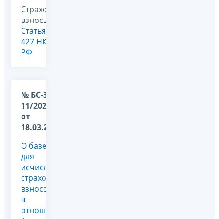
Страховые
взносы,
Статья
427 НК
РФ
№ БС-36-
11/2025@
от
18.03.2026
О базе
для
исчисления
страховых
взносов
в
отношении