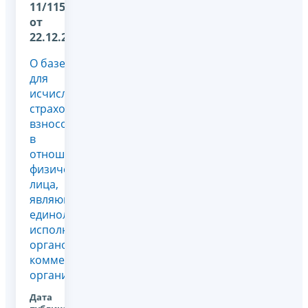
11/11507@
от
22.12.2025
О базе
для
исчисления
страховых
взносов
в
отношении
физического
лица,
являющегося
единоличным
исполнительным
органом
коммерческой
организации
Дата