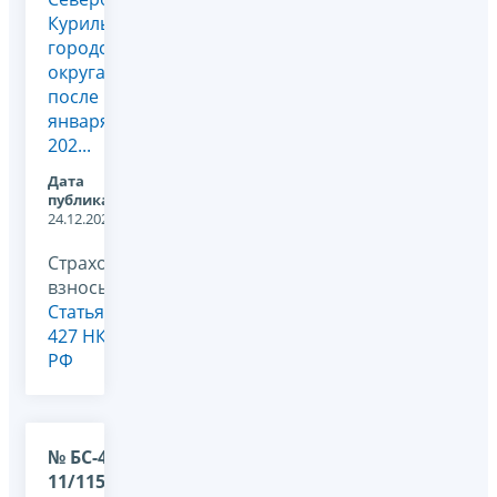
Курильского
городского
округа
после 1
января
202...
Дата
публикации:
24.12.2025
Страховые
взносы,
Статья
427 НК
РФ
№ БС-4-
11/11504@