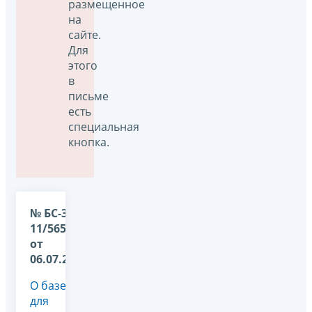
размещенное
на
сайте.
Для
этого
в
письме
есть
специальная
кнопка.
№ БС-36-
11/5654@
от
06.07.2026
О базе
для