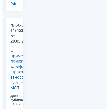
РФ
№ БС-36-
11/4527@
от
28.05.2026
О
применении
пониженного
тарифа
страховых
взносов
субъектами
МСП
Дата
публикации:
03.06.2026