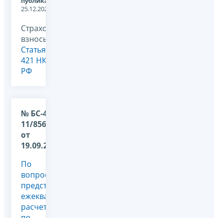
публикации:
25.12.2025
Страховые
взносы,
Статья
421 НК
РФ
№ БС-4-
11/8563@
от
19.09.2025
По
вопросу
представления
ежеквартально
расчетов
по