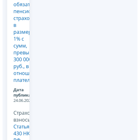
обязательное
пенсионное
страхование
в
размере
1% с
сумм,
превышающих
300 000
руб., в
отношении
плательщиков,...
Дата
публикации:
24.06.2025
Страховые
взносы,
Статья
430 НК