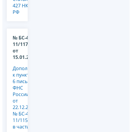
427 НК
РФ
№ БС-4-
11/117@
от
15.01.2026
Дополнение
к пункту
6 письма
ФНС
России
от
22.12.2025
№ БС-4-
11/11507@
в части