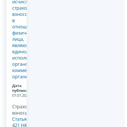
исчисления
страховых
взносов
в
отношении
физического
лица,
являющегося
единоличным
исполнительным
органом
коммерческой
организации
Дата
публикации:
07.07.2026
Страховые
взносы,
Статья
421 НК