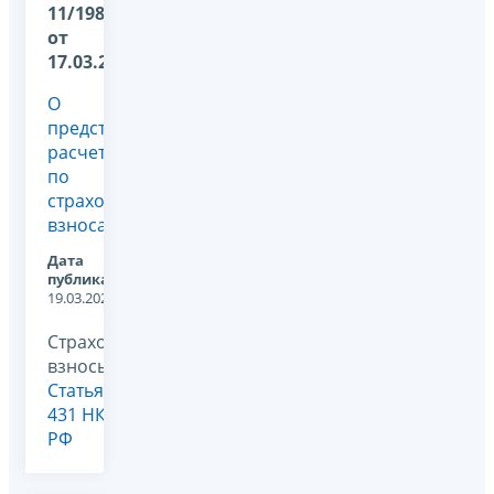
11/1984@
от
17.03.2026
О
представлении
расчетов
по
страховым
взносам
Дата
публикации:
19.03.2026
Страховые
взносы,
Статья
431 НК
РФ