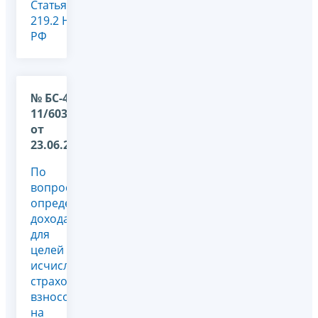
Статья
219.2 НК
РФ
№ БС-4-
11/6039@
от
23.06.2025
По
вопросу
определения
дохода
для
целей
исчисления
страховых
взносов
на