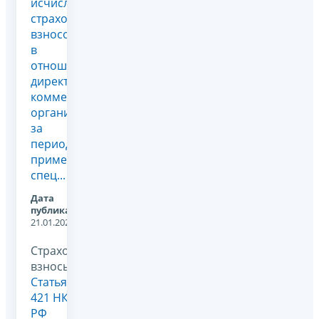
исчисления
страховых
взносов
в
отношении
директора
коммерческой
организации
за
период
применения
спец...
Дата
публикации:
21.01.2026
Страховые
взносы,
Статья
421 НК
РФ