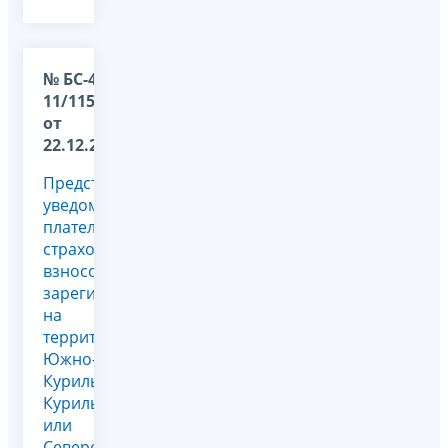
№ БС-4-
11/11505@
от
22.12.2025
Представление
уведомления
плательщика
страховых
взносов,
зарегистрированного
на
территории
Южно-
Курильского,
Курильского
или
Северо-