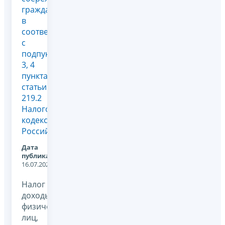
граждан
в
соответствии
с
подпунктами
3, 4
пункта 1
статьи
219.2
Налогового
кодекса
Российской...
Дата
публикации:
16.07.2025
Налог на
доходы
физических
лиц,