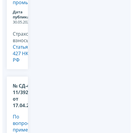
промышленности
Дата
публикации:
30.05.2025
Страховые
взносы,
Статья
427 НК
РФ
№ СД-4-
11/3927@
от
17.04.2025
По
вопросу
применения