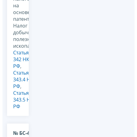
на
основе
патента,
Налог на
добычу
полезных
ископаемых,
Статья
342 НК
РФ
,
Статья
343.4 НК
РФ
,
Статья
343.5 НК
РФ
№ БС-4-