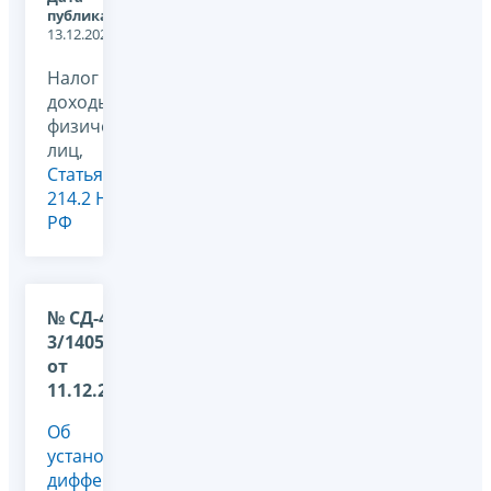
публикации:
13.12.2024
Налог на
доходы
физических
лиц,
Статья
214.2 НК
РФ
№ СД-4-
3/14059@
от
11.12.2024
Об
установлении
дифференцированных