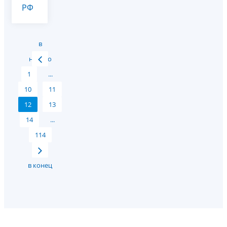
РФ
в
начало
1
...
10
11
12
13
14
...
114
в конец