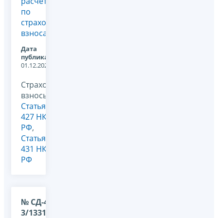
расчета
по
страховым
взносам
Дата
публикации:
01.12.2024
Страховые
взносы,
Статья
427 НК
РФ
,
Статья
431 НК
РФ
№ СД-4-
3/13314@