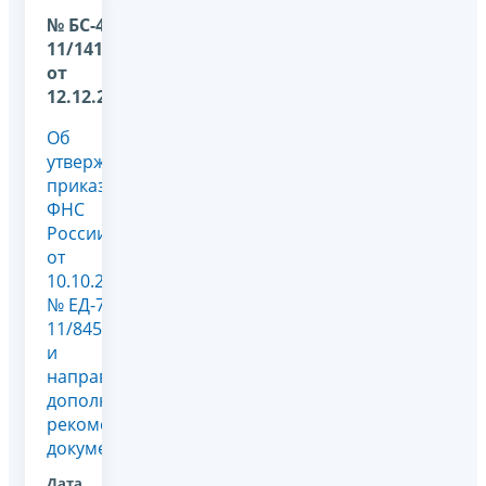
№ БС-4-
11/14101@
от
12.12.2024
Об
утверждении
приказа
ФНС
России
от
10.10.2024
№ ЕД-7-
11/845@
и
направлении
дополнительных
рекомендуемых
документов
Дата