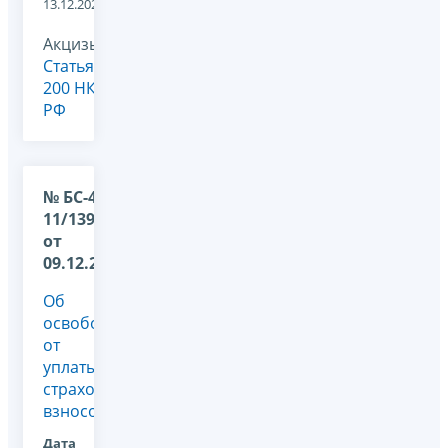
13.12.2024
Акцизы,
Статья
200 НК
РФ
№ БС-4-
11/13952@
от
09.12.2024
Об
освобождении
от
уплаты
страховых
взносов
Дата