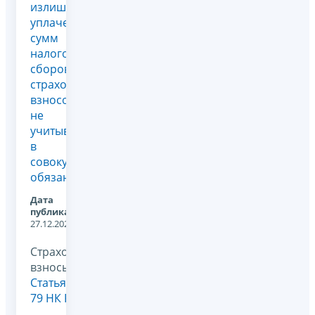
излишне
уплаченных
сумм
налогов,
сборов,
страховых
взносов,
не
учитываемых
в
совокупной
обязанности
Дата
публикации:
27.12.2024
Страховые
взносы,
Статья
79 НК РФ