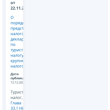
от
22.11.2024
О
порядке
представления
налоговой
декларации
по
туристическому
налогу
крупнейшими
налогоплательщиками
Дата
публикации:
12.12.2024
Туристический
налог,
Глава
33.1 НК