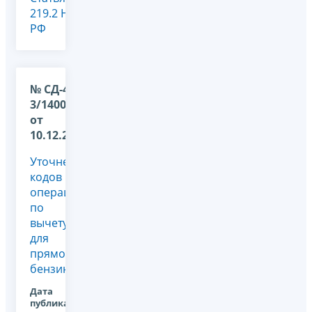
219.2 НК
РФ
№ СД-4-
3/14008@
от
10.12.2024
Уточнение
кодов
операций
по
вычету
для
прямогонного
бензина
Дата
публикации: