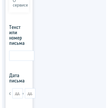
О
сервисе
Текст
или
номер
письма
Дата
письма
с
по