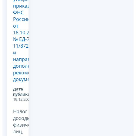
приказа
ФНС
России
от
18.10.2024
№ ЕД-7-
11/872@
и
направлении
дополнительных
рекомендуемых
документов
Дата
публикации:
19.12.2024
Налог на
доходы
физических
лиц,