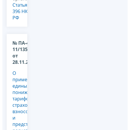
Статья
396 НК
РФ
№ ПА-4-
11/13524@
от
28.11.2024
О
применении
единых
пониженных
тарифов
страховых
взносов
и
представлении