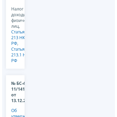
Налог на
доходы
физических
лиц,
Статья
213 НК
РФ
,
Статья
213.1 НК
РФ
№ БС-4-
11/14153@
от
13.12.2024
Об
утверждении