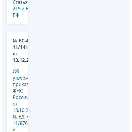
Статья
219.2 НК
РФ
№ БС-4-
11/14145@
от
13.12.2024
Об
утверждении
приказа
ФНС
России
от
18.10.2024
№ ЕД-7-
11/876@
и