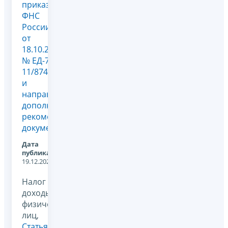
приказа
ФНС
России
от
18.10.2024
№ ЕД-7-
11/874@
и
направлении
дополнительных
рекомендуемых
документов
Дата
публикации:
19.12.2024
Налог на
доходы
физических
лиц,
Статья