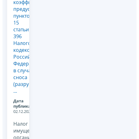
коэффициентов,
предусмотренных
пунктом
15
статьи
396
Налогового
кодекса
Российской
Федерации,
в случае
сноса
(разрушения)
...
Дата
публикации:
02.12.2024
Налог на
имущество
организаций,