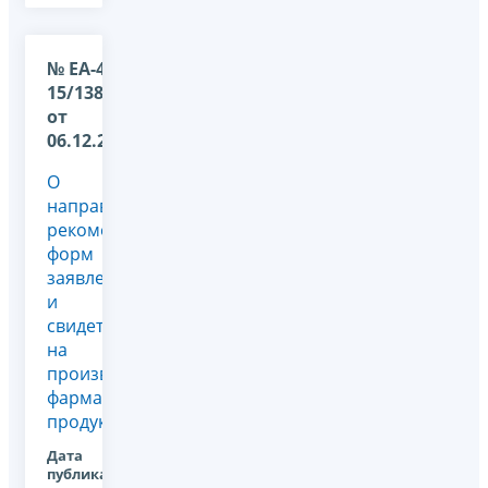
№ ЕА-4-
15/13892@
от
06.12.2024
О
направлении
рекомендуемых
форм
заявления
и
свидетельства
на
производство
фармацевтической
продукции
Дата
публикации: