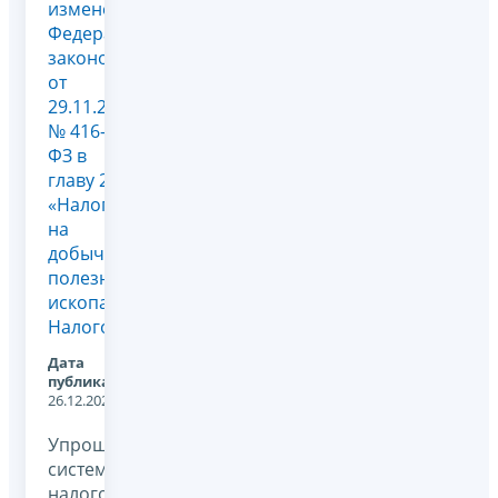
изменений
Федеральным
законом
от
29.11.2024
№ 416-
ФЗ в
главу 26
«Налог
на
добычу
полезных
ископаемых»
Налогов...
Дата
публикации:
26.12.2024
Упрощенная
система
налогообложения