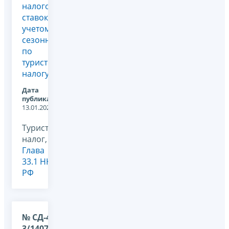
налоговых
ставок с
учетом
сезонности
по
туристическому
налогу
Дата
публикации:
13.01.2025
Туристический
налог,
Глава
33.1 НК
РФ
№ СД-4-
3/14070@