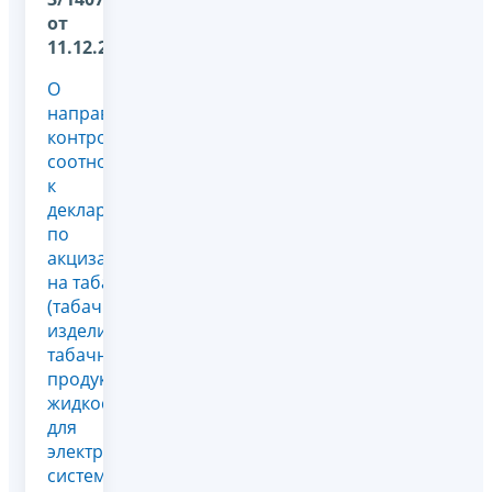
от
11.12.2024
О
направлении
контрольных
соотношений
к
декларации
по
акцизам
на табак
(табачные
изделия),
табачную
продукцию,
жидкости
для
электронных
систем