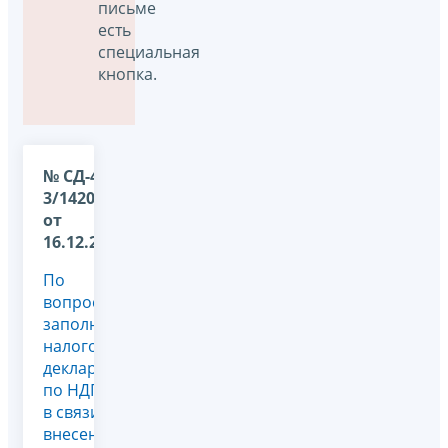
письме
есть
специальная
кнопка.
№ СД-4-
3/14204@
от
16.12.2024
По
вопросу
заполнении
налоговой
декларации
по НДПИ
в связи с
внесением