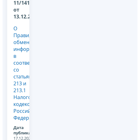
11/14175@
от
13.12.2024
О
Правилах
обмена
информацией
в
соответствии
со
статьями
213 и
213.1
Налогового
кодекса
Российской
Федерации
Дата
публикации:
17.12.2024