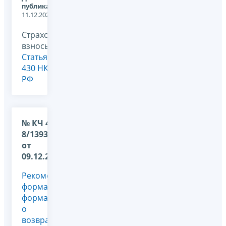
публикации:
11.12.2024
Страховые
взносы,
Статья
430 НК
РФ
№ КЧ 4
8/13931@
от
09.12.2024
Рекомендуемые
форма и
формат
о
возврате