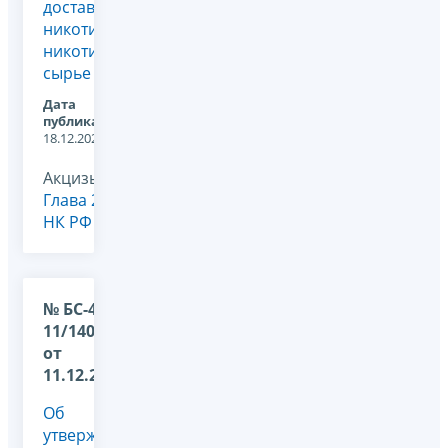
доставки
никотина,
никотиновое
сырье ...
Дата
публикации:
18.12.2024
Акцизы,
Глава 22
НК РФ
№ БС-4-
11/14057@
от
11.12.2024
Об
утверждении