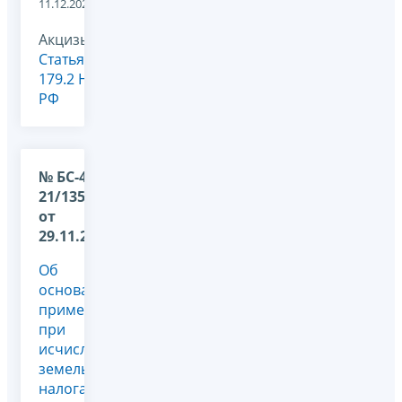
11.12.2024
Акцизы,
Статья
179.2 НК
РФ
№ БС-4-
21/13592@
от
29.11.2024
Об
основаниях
применения
при
исчислении
земельного
налога