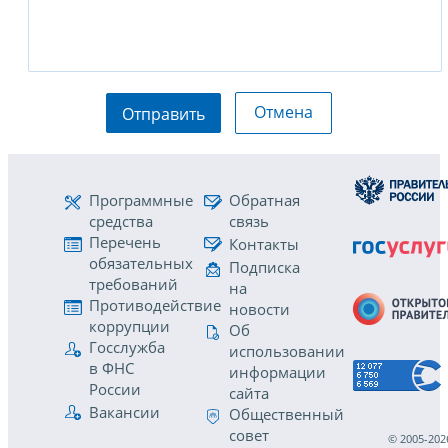
Отмена
Отправить
Программные
Обратная
средства
связь
Перечень
Контакты
обязательных
Подписка
требований
на
Противодействие
новости
коррупции
Об
Госслужба
использовании
в ФНС
информации
России
сайта
Вакансии
Общественный
совет
© 2005-202