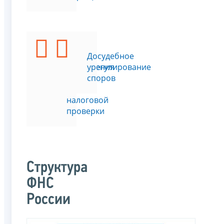
Подать
Досудебное
возражения
урегулирование
на
споров
акт
налоговой
проверки
Структура
ФНС
России