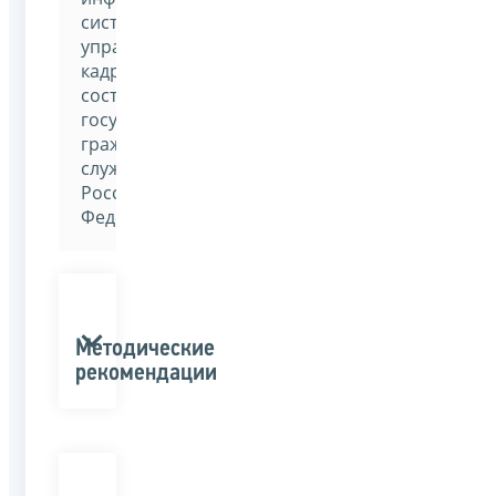
система
управления
кадровым
составом
государственной
гражданской
службы
Российской
Федерации»
Методические
рекомендации