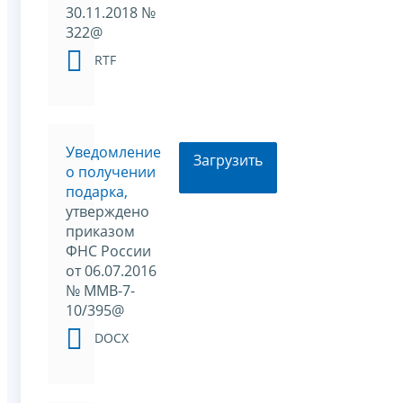
30.11.2018 №
322@
RTF
Уведомление
Загрузить
о получении
подарка,
утверждено
приказом
ФНС России
от 06.07.2016
№ ММВ-7-
10/395@
DOCX