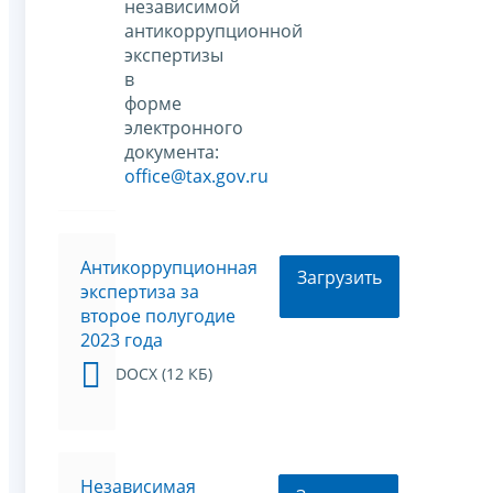
независимой
антикоррупционной
экспертизы
в
форме
электронного
документа:
office@tax.gov.ru
Антикоррупционная
Загрузить
экспертиза за
второе полугодие
2023 года
DOCX (12 КБ)
Независимая