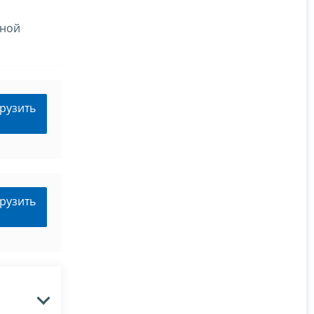
нной
рузить
рузить