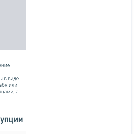
ение
ы в виде
ебя или
ицами, а
рупции