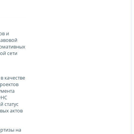
ов и
равовой
ормативных
ой сети
в качестве
роектов
умента
ФНС
й статус
вых актов
ертизы на