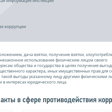
ская информация инспекции
ах коррупции
ложением, дача взятки, получение взятки, злоупотребл
незаконное использование физическим лицом своего
есам общества и государства в целях получения выгод
ущественного характера, иных имущественных прав для с
е такой выгоды указанному лицу другими физическими л
и в интересах юридического лица.
акты в сфере противодействия кор