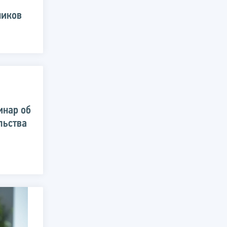
ников
инар об
льства