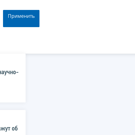
Применить
научно-
ажут об