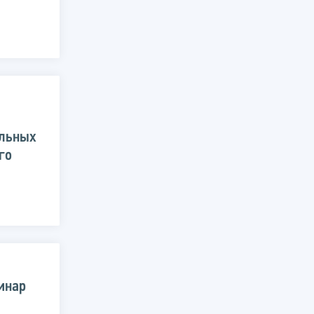
альных
го
инар