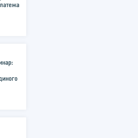
платежа
инар:
диного