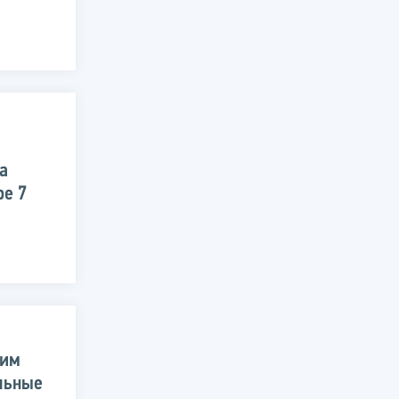
а
ре 7
шим
льные