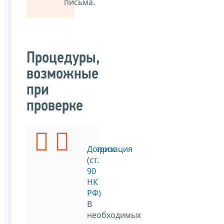
письма.
Процедуры,
возможные
при
проверке
Инвентаризация
Допрос
(
п.
(
ст.
13
90
ст.
НК
89
РФ
)
НК
В
РФ
)
необходимых