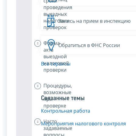
сроки
проведения
выездных
налоговых
Запись на прием в инспекцию
проверок
Форма
Обратиться в ФНС России
акта
выездной
налоговой
Все сервисы
проверки
Процедуры,
возможные
Связанные темы
при
проверке
Контрольная работа
Часто
Мероприятия налогового контроля
задаваемые
вопросы