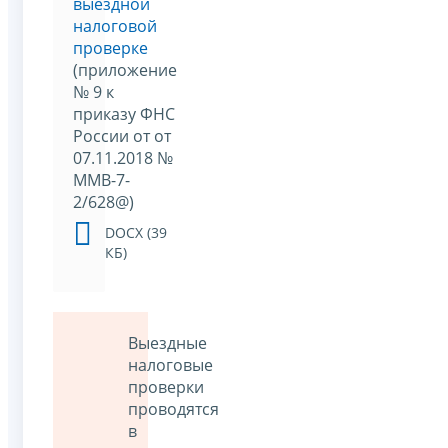
выездной
налоговой
проверке
(приложение
№ 9 к
приказу ФНС
России от от
07.11.2018 №
ММВ-7-
2/628@)
DOCX (39
КБ)
Выездные
налоговые
проверки
проводятся
в