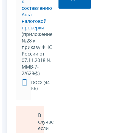
к
составлению
Акта
налоговой
проверки
(приложение
№28 к
приказу ФНС
России от
07.11.2018 №
ММВ-7-
2/628@)
DOCX (44
КБ)
В
случае
если