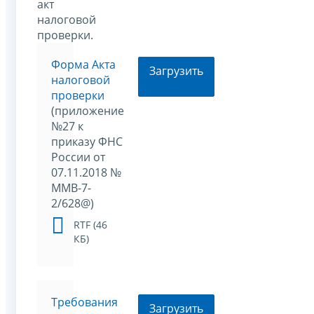
акт
налоговой
проверки.
Форма Акта
Загрузить
налоговой
проверки
(приложение
№27 к
приказу ФНС
России от
07.11.2018 №
ММВ-7-
2/628@)
RTF (46
КБ)
Требования
Загрузить