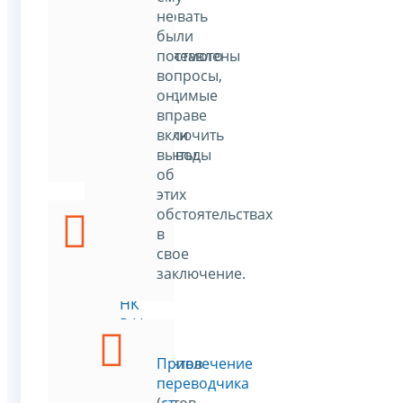
истребовать
не
у
были
проверяемого
поставлены
лица
вопросы,
необходимые
он
для
вправе
проверки
включить
документы.
выводы
об
этих
обстоятельствах
в
Выемка
свое
(
ст.
заключение.
94
НК
РФ
)
Выемка
документов
Привлечение
и
переводчика