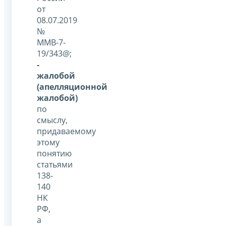
от
08.07.2019
№
ММВ-7-
19/343@;
-
жалобой
(апелляционной
жалобой)
по
смыслу,
придаваемому
этому
понятию
статьями
138-
140
НК
РФ,
а