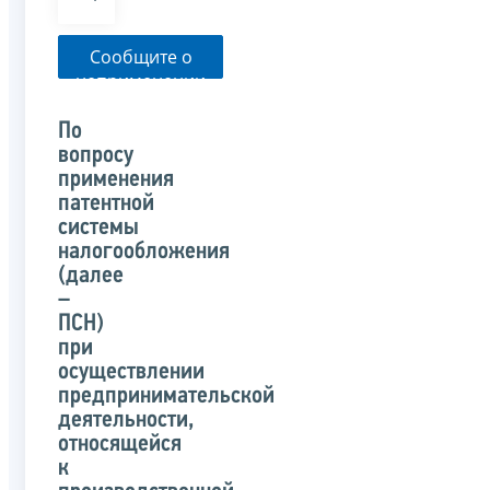
Сообщите о
неприменении
налоговым
органом
По
указанного
вопросу
письма
применения
патентной
системы
налогообложения
(далее
–
ПСН)
при
осуществлении
предпринимательской
деятельности,
относящейся
к