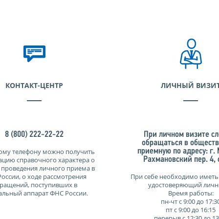
КОНТАКТ-ЦЕНТР
ЛИЧНЫЙ ВИЗИ
8 (800) 222-22-22
При личном визите сл
обращаться в общест
ому телефону можно получить
приемную по адресу: г.
цию справочного характера о
Рахмановский пер. 4, с
 проведения личного приема в
оссии, о ходе рассмотрения
При себе необходимо иметь
ращений, поступивших в
удостоверяющий личн
альный аппарат ФНС России.
Время работы:
пн-чт с 9:00 до 17:3
пт с 9:00 до 16:15
перерыв с 12:30 до 13