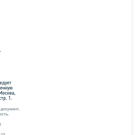
Т
едует
венную
 Москва,
тр. 1.
 документ,
ость.
0
:15