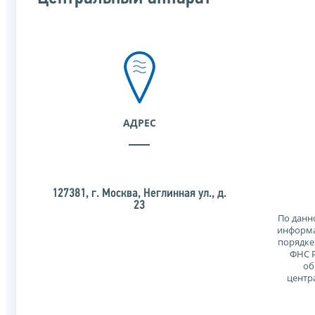
АДРЕС
127381, г. Москва, Неглинная ул., д.
23
По данн
информа
порядке
ФНС Р
об
центр