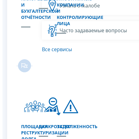
И
КОМПАНИИ
Узнать о жалобе
БУХГАЛТЕРСКОЙ
И
ОТЧЁТНОСТИ
КОНТРОЛИРУЮЩИЕ
ЛИЦА
Часто задаваемые вопросы
Все сервисы
ПЛОЩАДКА
БАНКРОТСТВО
ЗАДОЛЖЕННОСТЬ
РЕСТРУКТУРИЗАЦИИ
ДОЛГА