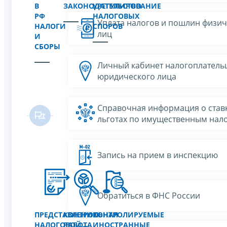
В
ЗАКОНОДАТЕЛЬСТВО
УРЕГУЛИРОВАНИЕ
РФ
НАЛОГОВЫХ
Уплата налогов и пошлин физич
НАЛОГИ
СПОРОВ
лиц
И
СБОРЫ
Личный кабинет налогоплатель
юридического лица
Справочная информация о ставк
льготах по имущественным нал
Запись на прием в инспекцию
Обратиться в ФНС России
ПРЕДСТАВЛЕНИЕ
КОНТРОЛЬНАЯ
КОНТРОЛИРУЕМЫЕ
НАЛОГОВОЙ
РАБОТА
ИНОСТРАННЫЕ