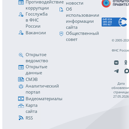
Противодействие
новости
коррупции
Об
Госслужба
использовании
в ФНС
информации
России
сайта
Вакансии
Общественный
совет
© 2005-202
ФНС Росси
Открытое
ведомство
Открытые
данные
СМЭВ
Дата
Аналитический
обновлени
портал
страницы
27.05.2026
Видеоматериалы
Карта
сайта
RSS