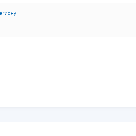
егиону