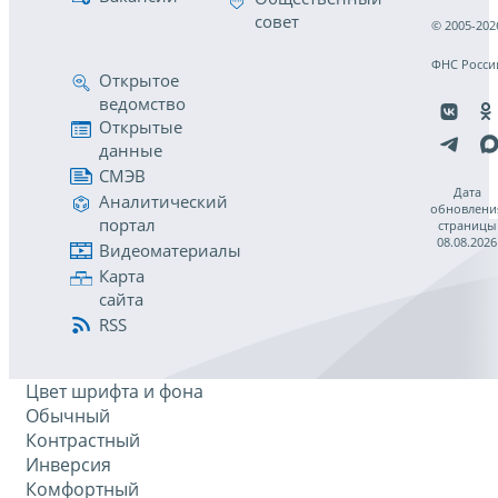
совет
© 2005-202
ФНС Росси
Открытое
ведомство
Открытые
данные
СМЭВ
Дата
Аналитический
обновлени
портал
страницы
08.08.2026
Видеоматериалы
Карта
сайта
RSS
Цвет шрифта и фона
Обычный
Контрастный
Инверсия
Комфортный