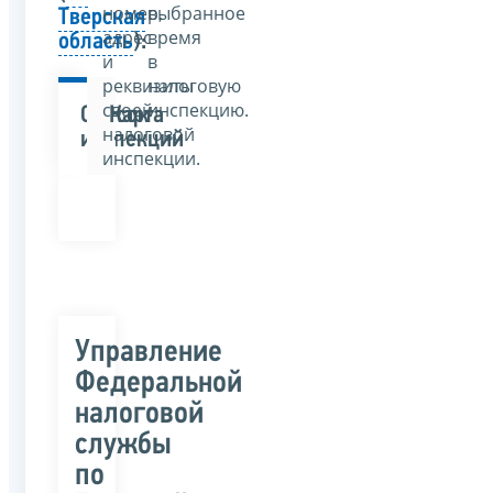
номер,
выбранное
Тверская
адрес
время
область
):
и
в
реквизиты
налоговую
своей
инспекцию.
Список
Карта
налоговой
инспекций
инспекции.
Управление
Федеральной
налоговой
службы
по