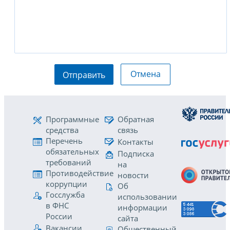
Отмена
Отправить
Программные
Обратная
средства
связь
Перечень
Контакты
обязательных
Подписка
требований
на
Противодействие
новости
коррупции
Об
Госслужба
использовании
в ФНС
информации
России
сайта
Вакансии
Общественный