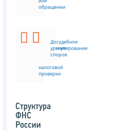
или
обращении
Подать
Досудебное
возражения
урегулирование
на
споров
акт
налоговой
проверки
Структура
ФНС
России