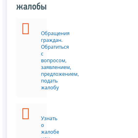
жалобы
Обращения
граждан.
Обратиться
с
вопросом,
заявлением,
предложением,
подать
жалобу
Узнать
о
жалобе