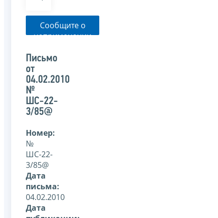
Сообщите о
неприменении
налоговым
органом
Письмо
указанного
от
письма
04.02.2010
№
ШС-22-
3/85@
Номер:
№
ШС-22-
3/85@
Дата
письма:
04.02.2010
Дата