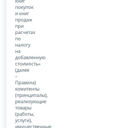
книг
покупок
и книг
продаж
при
расчетах
по
налогу
на
добавленную
стоимость»
(далее
–
Правила)
комитенты
(принципалы),
реализующие
товары
(работы,
услуги),
имущественные