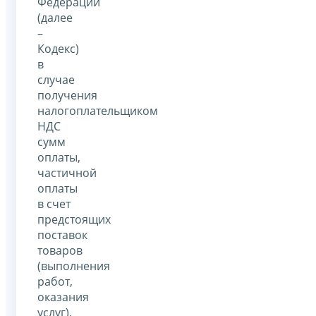
Федерации
(далее
–
Кодекс)
в
случае
получения
налогоплательщиком
НДС
сумм
оплаты,
частичной
оплаты
в счет
предстоящих
поставок
товаров
(выполнения
работ,
оказания
услуг),