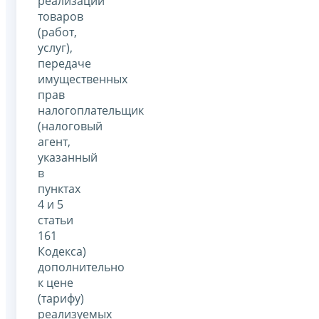
реализации
товаров
(работ,
услуг),
передаче
имущественных
прав
налогоплательщик
(налоговый
агент,
указанный
в
пунктах
4 и 5
статьи
161
Кодекса)
дополнительно
к цене
(тарифу)
реализуемых