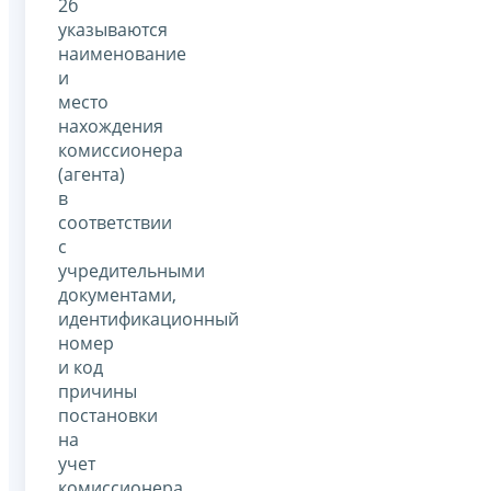
2б
указываются
наименование
и
место
нахождения
комиссионера
(агента)
в
соответствии
с
учредительными
документами,
идентификационный
номер
и код
причины
постановки
на
учет
комиссионера