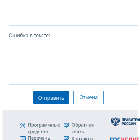
Ошибка в тексте:
Отмена
Отправить
Программные
Обратная
средства
связь
Перечень
Контакты