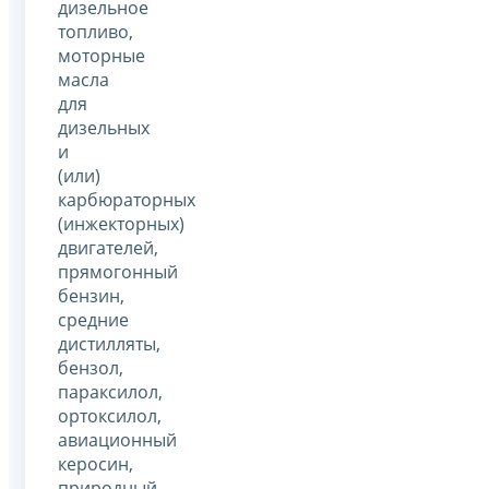
дизельное
топливо,
моторные
масла
для
дизельных
и
(или)
карбюраторных
(инжекторных)
двигателей,
прямогонный
бензин,
средние
дистилляты,
бензол,
параксилол,
ортоксилол,
авиационный
керосин,
природный