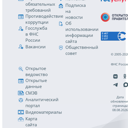
обязательных
Подписка
требований
на
Противодействие
новости
коррупции
Об
Госслужба
использовании
в ФНС
информации
России
сайта
Вакансии
Общественный
совет
© 2005-202
ФНС Росси
Открытое
ведомство
Открытые
данные
СМЭВ
Дата
Аналитический
обновлени
портал
страницы
08.08.2026
Видеоматериалы
Карта
сайта