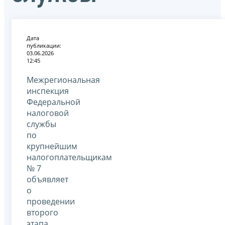
Дата
публикации:
03.06.2026
12:45
Межрегиональная
инспекция
Федеральной
налоговой
службы
по
крупнейшим
налогоплательщикам
№ 7
объявляет
о
проведении
второго
этапа