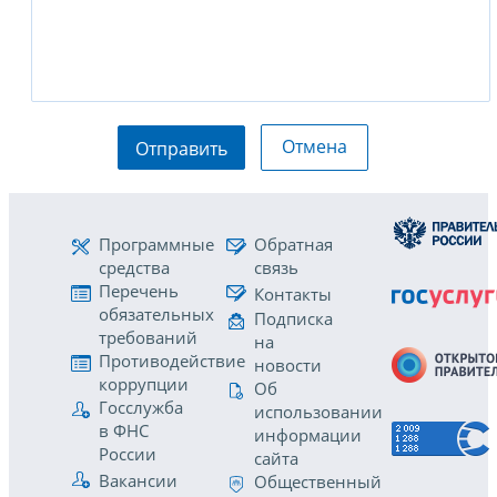
Отмена
Отправить
Программные
Обратная
средства
связь
Перечень
Контакты
обязательных
Подписка
требований
на
Противодействие
новости
коррупции
Об
Госслужба
использовании
в ФНС
информации
России
сайта
Вакансии
Общественный