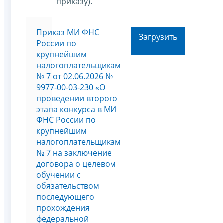
приказу).
Приказ МИ ФНС
Загрузить
России по
крупнейшим
налогоплательщикам
№ 7 от 02.06.2026 №
9977-00-03-230 «О
проведении второго
этапа конкурса в МИ
ФНС России по
крупнейшим
налогоплательщикам
№ 7 на заключение
договора о целевом
обучении с
обязательством
последующего
прохождения
федеральной