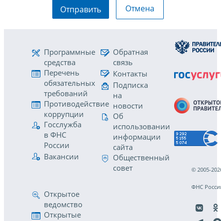
Отмена
Отправить
Программные
Обратная
средства
связь
Перечень
Контакты
обязательных
Подписка
требований
на
Противодействие
новости
коррупции
Об
Госслужба
использовании
в ФНС
информации
России
сайта
Вакансии
Общественный
совет
© 2005-202
ФНС Росси
Открытое
ведомство
Открытые