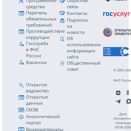
Программные
Обратная
средства
связь
Перечень
Контакты
обязательных
Подписка
требований
на
Противодействие
новости
коррупции
Об
Госслужба
использовании
в ФНС
информации
России
сайта
Вакансии
Общественный
совет
© 2005-202
ФНС Росси
Открытое
ведомство
Открытые
данные
СМЭВ
Дата
Аналитический
обновлени
портал
страницы
09.08.2026
Видеоматериалы