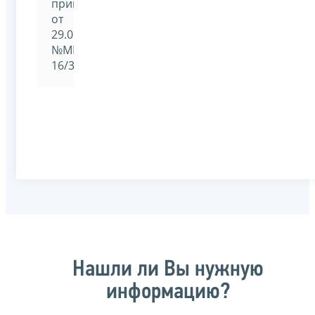
приказом
от
29.01.2019
№ММВ-7-
16/33@
Нашли ли Вы нужную
информацию?