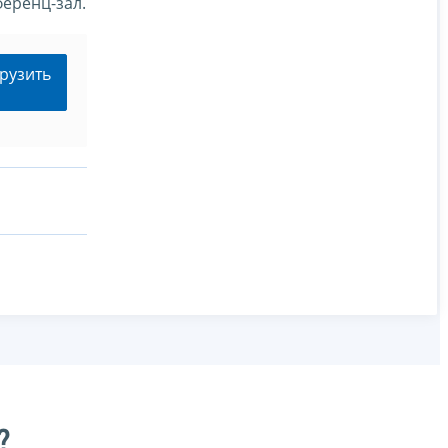
еренц-зал.
рузить
?