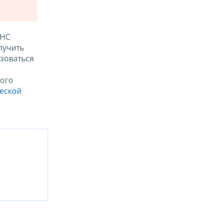
ФНС
лучить
зоваться
ого
ческой