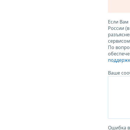
Если Вам
России (
разъясне
сервисо
По вопро
обеспече
поддержк
Ваше соо
Ошибка в 