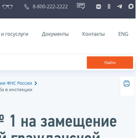
8-800-222-2222
и госуслуги
Документы
Контакты
ENG
Найти
ии ФНС России
ба в инспекции
№ 1 на замещение