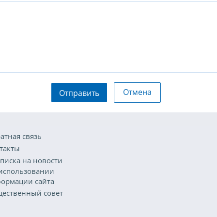
Отмена
Отправить
атная связь
такты
писка на новости
использовании
ормации сайта
ественный совет