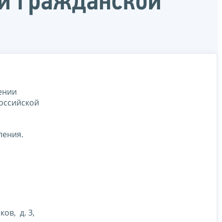
ой гражданской
ении
Российской
ления.
ов, д. 3,