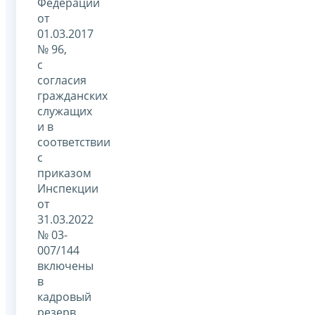
Федерации
от
01.03.2017
№ 96,
с
согласия
гражданских
служащих
и в
соответствии
с
приказом
Инспекции
от
31.03.2022
№ 03-
007/144
включены
в
кадровый
резерв