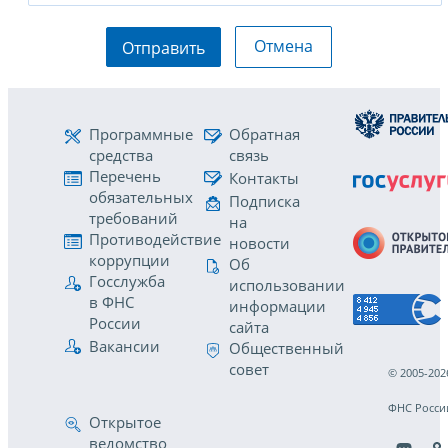
Отмена
Отправить
Программные
Обратная
средства
связь
Перечень
Контакты
обязательных
Подписка
требований
на
Противодействие
новости
коррупции
Об
Госслужба
использовании
в ФНС
информации
России
сайта
Вакансии
Общественный
совет
© 2005-202
ФНС Росси
Открытое
ведомство