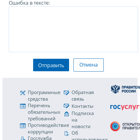
Ошибка в тексте:
Отмена
Отправить
Программные
Обратная
средства
связь
Перечень
Контакты
обязательных
Подписка
требований
на
Противодействие
новости
коррупции
Об
Госслужба
использовании