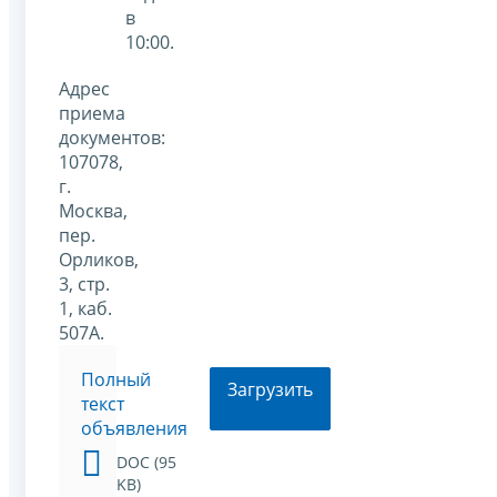
в
10:00.
Адрес
приема
документов:
107078,
г.
Москва,
пер.
Орликов,
3, стр.
1, каб.
507А.
Полный
Загрузить
текст
объявления
DOC (95
KB)