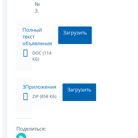
№
3.
Полный
Загрузить
текст
объявления
DOC (114
КБ)
ЗПриложения
Загрузить
ZIP (858 КБ)
Поделиться: