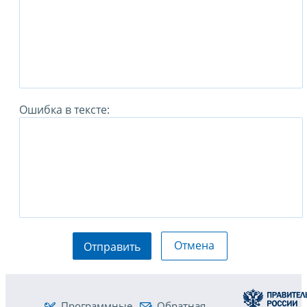
Ошибка в тексте:
Отмена
Отправить
Программные
Обратная