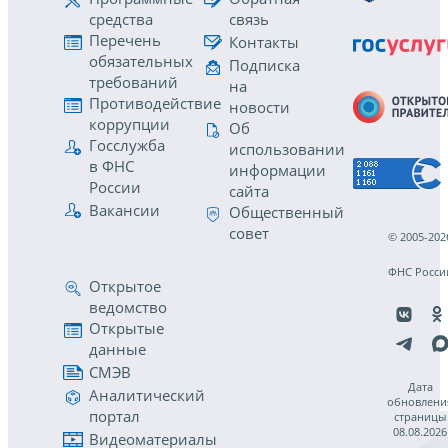
средства
связь
Перечень
Контакты
обязательных
Подписка
требований
на
Противодействие
новости
коррупции
Об
Госслужба
использовании
в ФНС
информации
России
сайта
Вакансии
Общественный
совет
© 2005-202
ФНС Росси
Открытое
ведомство
Открытые
данные
СМЭВ
Дата
Аналитический
обновлени
портал
страницы
08.08.2026
Видеоматериалы