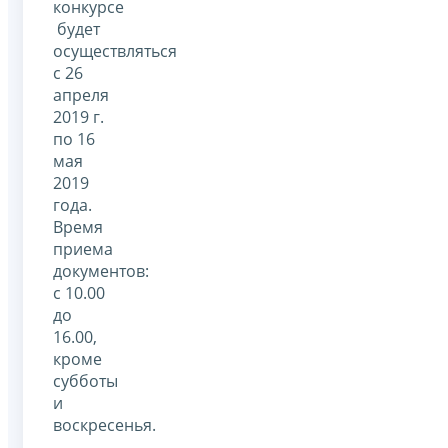
конкурсе
будет
осуществляться
с 26
апреля
2019 г.
по 16
мая
2019
года.
Время
приема
документов:
с 10.00
до
16.00,
кроме
субботы
и
воскресенья.