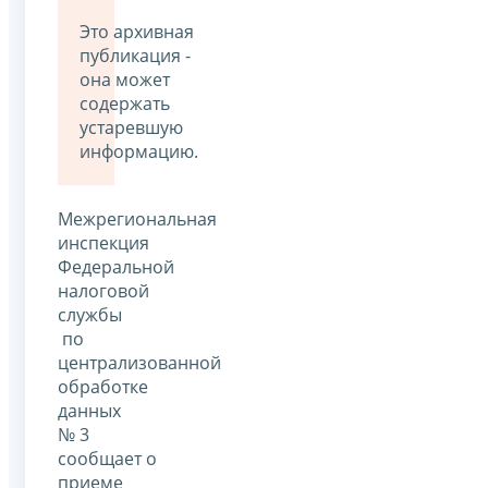
Это архивная
публикация -
она может
содержать
устаревшую
информацию.
Межрегиональная
инспекция
Федеральной
налоговой
службы
по
централизованной
обработке
данных
№ 3
сообщает о
приеме