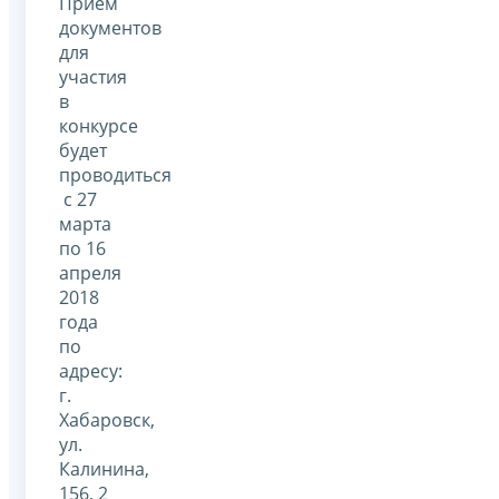
Прием
документов
для
участия
в
конкурсе
будет
проводиться
с 27
марта
по 16
апреля
2018
года
по
адресу:
г.
Хабаровск,
ул.
Калинина,
156, 2