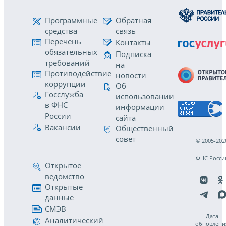
Программные
Обратная
средства
связь
Перечень
Контакты
обязательных
Подписка
требований
на
Противодействие
новости
коррупции
Об
Госслужба
использовании
в ФНС
информации
России
сайта
Вакансии
Общественный
совет
© 2005-202
ФНС Росси
Открытое
ведомство
Открытые
данные
СМЭВ
Дата
Аналитический
обновлени