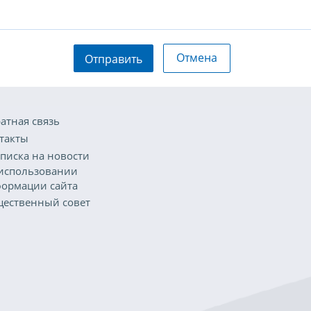
Отмена
Отправить
атная связь
такты
писка на новости
использовании
ормации сайта
ественный совет