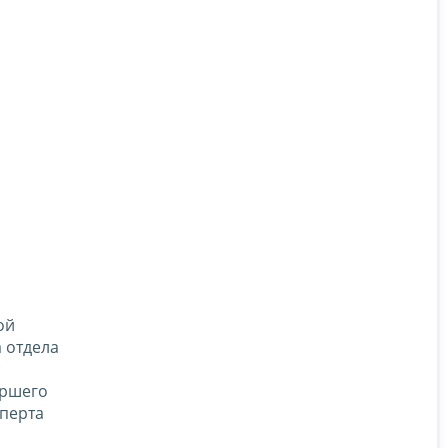
ой
 отдела
аршего
сперта