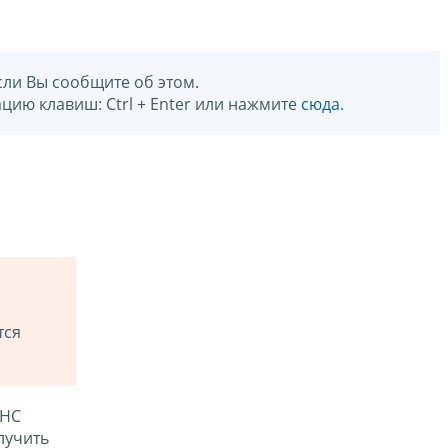
сли Вы сообщите об этом.
цию клавиш: Ctrl + Enter или нажмите
сюда
.
тся
ФНС
лучить