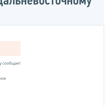
Дальневосточному
у сообщает
ьное