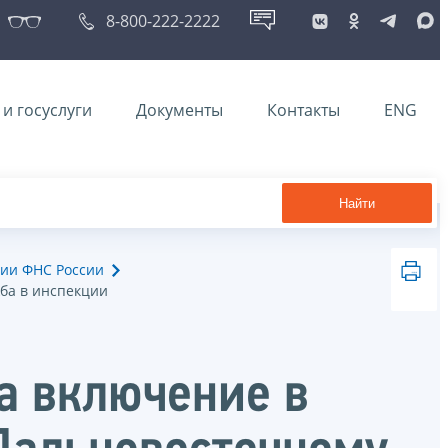
8-800-222-2222
и госуслуги
Документы
Контакты
ENG
Найти
ии ФНС России
жба в инспекции
на включение в