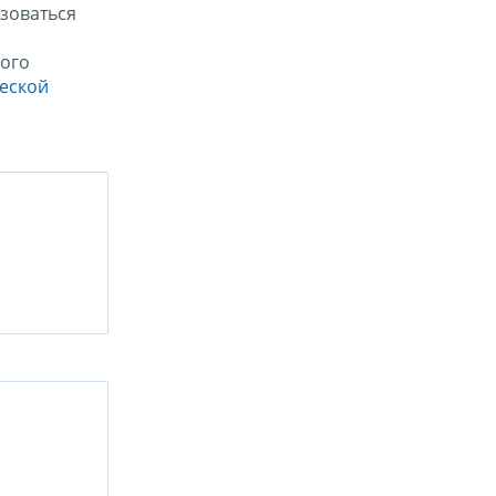
зоваться
ого
ческой