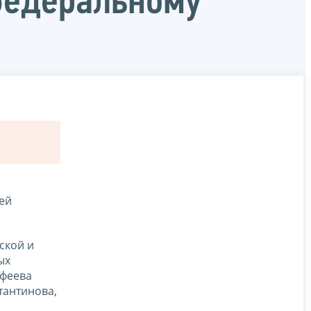
федеральному
ей
ской и
ых
офеева
тантинова,