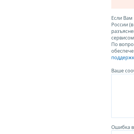
Если Вам
России (
разъясне
сервисо
По вопро
обеспече
поддержк
Ваше соо
Ошибка в 