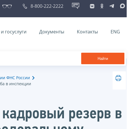
8-800-222-2222
и госуслуги
Документы
Контакты
ENG
Найти
ии ФНС России
жба в инспекции
 кадровый резерв в