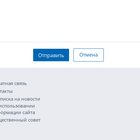
Отмена
Отправить
атная связь
такты
писка на новости
использовании
ормации сайта
ественный совет