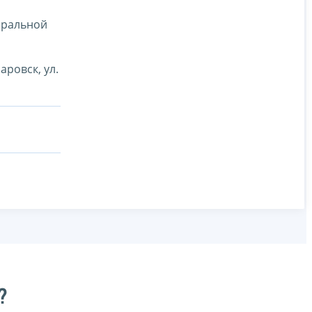
еральной
ровск, ул.
?