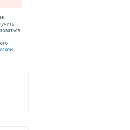
ФНС
лучить
зоваться
ого
ческой