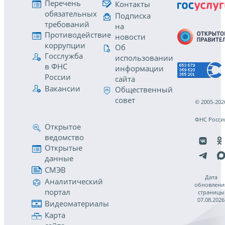
Перечень
Контакты
обязательных
Подписка
требований
на
Противодействие
новости
коррупции
Об
Госслужба
использовании
в ФНС
информации
России
сайта
Вакансии
Общественный
совет
© 2005-202
ФНС Росси
Открытое
ведомство
Открытые
данные
СМЭВ
Дата
Аналитический
обновлени
портал
страницы
07.08.2026
Видеоматериалы
Карта