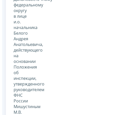
федеральному
округу
в лице
и.о.
начальника
Белого
Андрея
Анатольевича,
действующего
на
основании
Положения
об
инспекции,
утвержденного
руководителем
ФНС
России
Мишустиным
М.В.