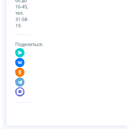
00 до
16-45,
тел.
31-58-
19.
Поделиться: