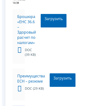
14:38
Брошюра
Загрузить
«ЕНС 36.6
–
Здоровый
расчет по
налогам»
DOC
(39 KB)
Преимущества
Загрузить
ЕСН – резюме
DOC (29 KB)