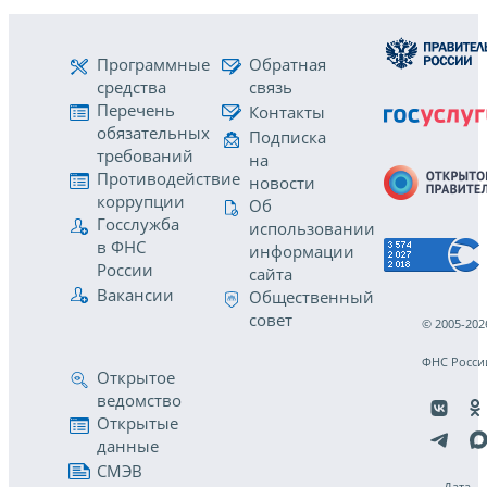
Программные
Обратная
средства
связь
Перечень
Контакты
обязательных
Подписка
требований
на
Противодействие
новости
коррупции
Об
Госслужба
использовании
в ФНС
информации
России
сайта
Вакансии
Общественный
совет
© 2005-202
ФНС Росси
Открытое
ведомство
Открытые
данные
СМЭВ
Дата