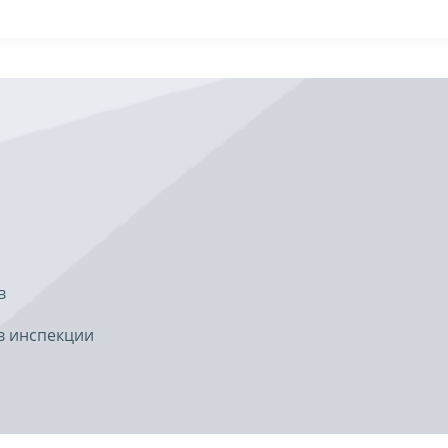
в
в инспекции