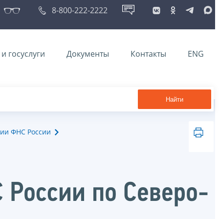
8-800-222-2222
и госуслуги
Документы
Контакты
ENG
Найти
ии ФНС России
 России по Северо-