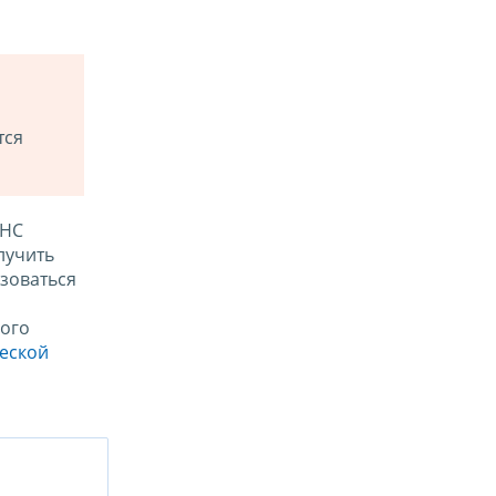
тся
ФНС
лучить
зоваться
ого
ческой