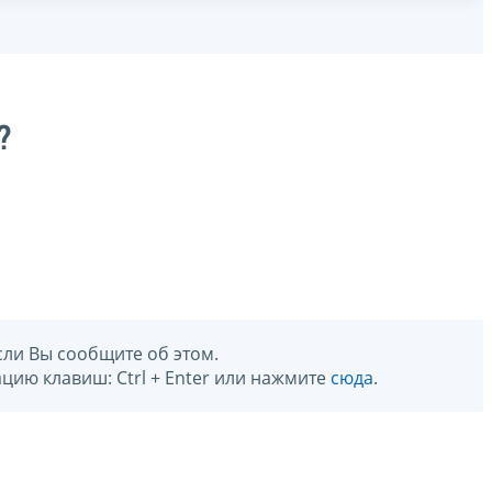
?
сли Вы сообщите об этом.
цию клавиш: Ctrl + Enter или нажмите
сюда
.