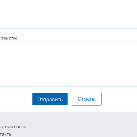
тексте:
Отмена
Отправить
атная связь
такты