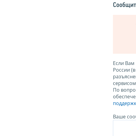
Сообщит
Если Вам
России (
разъясне
сервисо
По вопро
обеспече
поддержк
Ваше соо