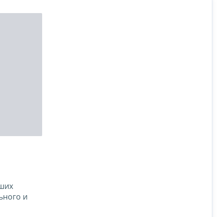
вших
ьного и