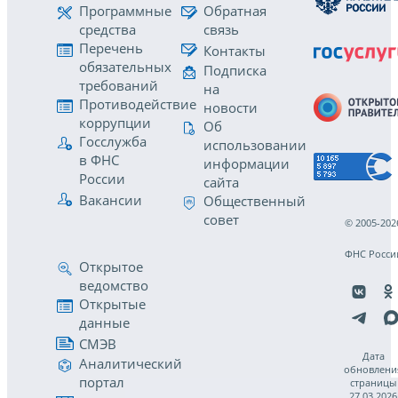
Программные
Обратная
средства
связь
Перечень
Контакты
обязательных
Подписка
требований
на
Противодействие
новости
коррупции
Об
Госслужба
использовании
в ФНС
информации
России
сайта
Вакансии
Общественный
совет
© 2005-202
ФНС Росси
Открытое
ведомство
Открытые
данные
СМЭВ
Дата
Аналитический
обновлени
портал
страницы
27.03.2026