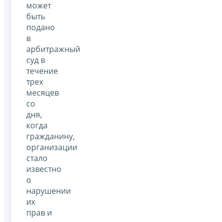
может
быть
подано
в
арбитражный
суд в
течение
трех
месяцев
со
дня,
когда
гражданину,
организации
стало
известно
о
нарушении
их
прав и