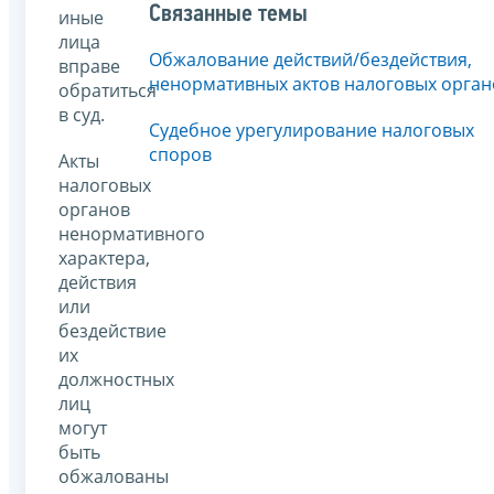
Связанные темы
иные
лица
Обжалование действий/бездействия,
вправе
ненормативных актов налоговых орган
обратиться
в суд.
Судебное урегулирование налоговых
споров
Акты
налоговых
органов
ненормативного
характера,
действия
или
бездействие
их
должностных
лиц
могут
быть
обжалованы