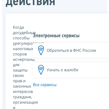
действия
Когда
досудебные
Электронные сервисы
способы
урегулирования
налоговых
Обратиться в ФНС России
споров
исчерпаны,
для
Узнать о жалобе
защиты
своих
прав и
Все сервисы
законных
интересов
граждане,
организации
и