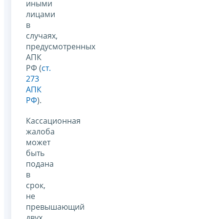
иными
лицами
в
случаях,
предусмотренных
АПК
РФ (
ст.
273
АПК
РФ
).
Кассационная
жалоба
может
быть
подана
в
срок,
не
превышающий
двух