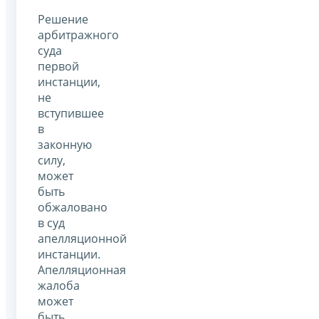
Решение
арбитражного
суда
первой
инстанции,
не
вступившее
в
законную
силу,
может
быть
обжаловано
в суд
апелляционной
инстанции.
Апелляционная
жалоба
может
быть