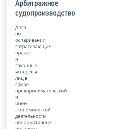
Арбитражное
судопроизводство
Дела
об
оспаривании
затрагивающих
права
и
законные
интересы
лиц в
сфере
предпринимательской
и
иной
экономической
деятельности
ненормативных
правовых