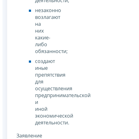
деятельности;
незаконно
возлагают
на
них
какие-
либо
обязанности;
создают
иные
препятствия
для
осуществления
предпринимательской
и
иной
экономической
деятельности.
Заявление