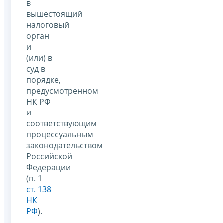
в
вышестоящий
налоговый
орган
и
(или) в
суд в
порядке,
предусмотренном
НК РФ
и
соответствующим
процессуальным
законодательством
Российской
Федерации
(п. 1
ст. 138
НК
РФ
).