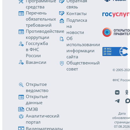
Программные
Обратная
средства
связь
Перечень
Контакты
обязательных
Подписка
требований
на
Противодействие
новости
коррупции
Об
Госслужба
использовании
в ФНС
информации
России
сайта
Вакансии
Общественный
совет
© 2005-202
ФНС Росси
Открытое
ведомство
Открытые
данные
СМЭВ
Дата
Аналитический
обновлени
портал
страницы
07.08.2026
Видеоматериалы