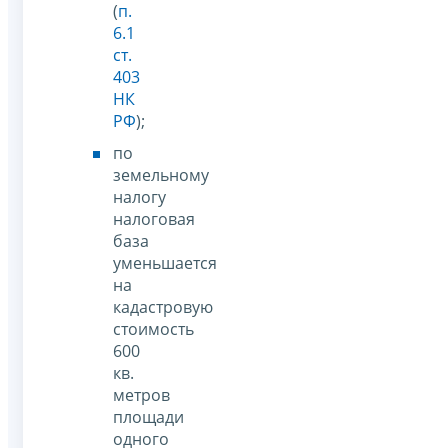
(
п.
6.1
ст.
403
НК
РФ
);
по
земельному
налогу
налоговая
база
уменьшается
на
кадастровую
стоимость
600
кв.
метров
площади
одного