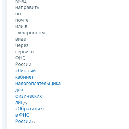
МФЦ,
направить
по
почте
или в
электронном
виде
через
сервисы
ФНС
России
«
Личный
кабинет
налогоплательщика
для
физических
лиц
»,
«
Обратиться
в ФНС
России
».