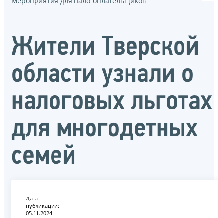
Мероприятия для налогоплательщиков
Жители Тверской
области узнали о
налоговых льготах
для многодетных
семей
Дата
публикации:
05.11.2024