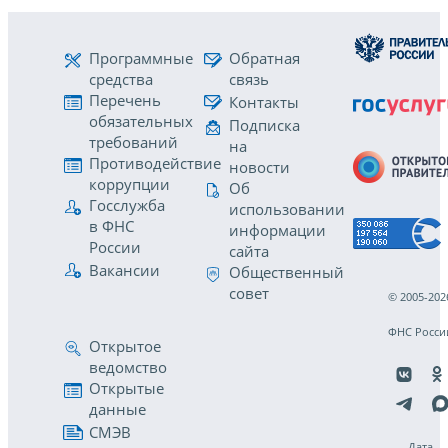
Программные
Обратная
средства
связь
Перечень
Контакты
обязательных
Подписка
требований
на
Противодействие
новости
коррупции
Об
Госслужба
использовании
в ФНС
информации
России
сайта
Вакансии
Общественный
совет
© 2005-202
ФНС Росси
Открытое
ведомство
Открытые
данные
СМЭВ
Дата